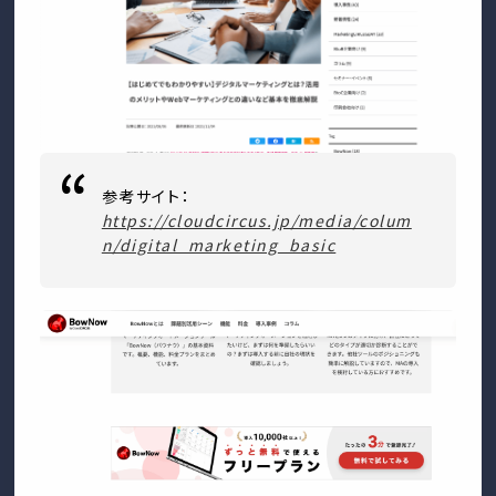
参考サイト：
https://cloudcircus.jp/media/colum
n/digital_marketing_basic