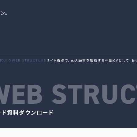
ン。
ノウハウ
WEB STRUCTURE
サイト構成で、見込顧客を獲得する中間CVとして「お
WEB STRUC
ッド
資料ダウンロード