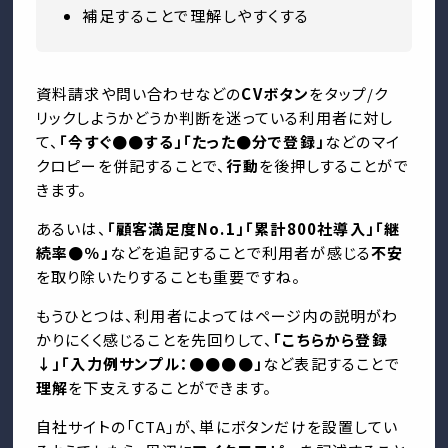
補足することで理解しやすくする
資料請求や問い合わせなどの
CVボタン
をタップ/ク
リックしようかどうか判断を迷っている利用者に対し
て、
「今すぐ●●する」「たった●分で登録」
などのマイ
クロピーを併記することで、
行動
を後押しすることがで
きます。
あるいは、
「顧客満足度No.1」「累計800社導入」「継
続率●％」
などを追記することで利用者が感じる
不安
を取り除いたりすることも重要ですね。
もうひとつは、利用者によってはページ内の説明がわ
かりにくく感じることを先回りして、
「こちらから登録
↓」「入力例サンプル：●●●●」
など表記することで
理解
を下支えすることができます。
自社サイトの「CTA」が、単にボタンだけを設置してい