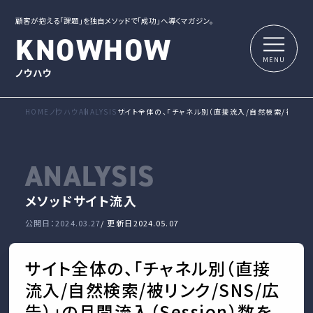
顧客が抱える「課題」を独自メソッドで「成功」へ導くマガジン。
KNOWHOW
ノウハウ
HOME
ノウハウ
ANALYSIS
サイト全体の、「チャネル別（直接流入/自然検索/被リンク/
ANALYSIS
メソッド
サイト流入
公開日：2024.03.27
/ 更新日
2024.05.07
サイト全体の、「チャネル別（直接
流入/自然検索/被リンク/SNS/広
告）」の月間流入（Session）数を