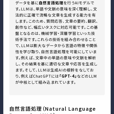
データを基に
自然言語処理
を行うAIモデルで
す。LLMは、単語や文脈の意味を深く理解し、文
法的に正確で流暢な文章を生成する能力を有
します。このため、質問応答、文章の要約、翻訳、
創作など、幅広いタスクに対応可能です。この基
盤となるのは、機械学習・深層学習といった技
術手法です。これらの技術を組み合わせること
で、LLMは膨大なデータから言語の特徴や関係
性を学び取り、自然言語処理を可能にしていま
す。例えば、文章中の単語の意味や文脈を解析
し、その結果を基に適切な文章や応答を生成し
ます。そして、LLMは生成AIの根幹をなしてお
り、例えばChatGPTには
「GPT-4」
などのLLM
が中核として組み込まれています。
自然言語処理（Natural Language