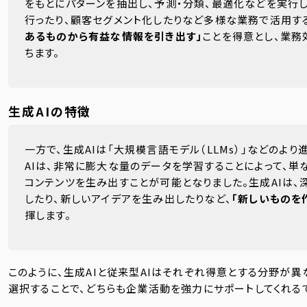
をもとにパターンを抽出し、予測・分類、最適化などを実行
行ったり、顧客セグメント化したりなど多様な業務で活用する
あるものから有益な情報を引き出す」
ことを得意とし、業
ちます。
生成AIの特徴
一方で、生成AIは「大規模言語モデル（LLMs）」などのよ
AIは、非常に膨大な量のデータを学習することによって、単
コンテンツを生み出すことが可能となりました。生成AIは
したり、新しいアイデアを生み出したりなど、
「新しいものを
揮します。
このように、生成AIと従来型AIはそれぞれ得意とする分野が
選択することで、どちらも企業活動を強力にサポートしてくれるで