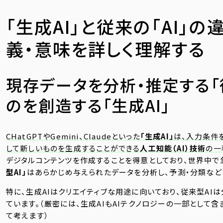
「生成AI」と従来の「AI」
義・意味を詳しく理解する
現存データを分析・推定する「従
のを創造する「生成AI」
CHatGPTやGemini、Claudeといった
「生成AI」
は、入力条件
して新しいものを生成することができる
人工知能（AI）技術
の一
デジタルコンテンツを作成することを得意としており、世界中で
型AI」
はあらかじめ与えられたデータを分析し、予測・分類など
特に、生成AIはクリエイティブな用途に向いており、従来型AI
ています。（厳密には、生成AIもAIテクノロジーの一部として含
て考えます）