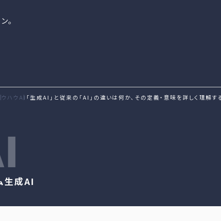
ン。
ノウハウ
AI
「生成AI」と従来の「AI」の違いは何か、その定義・意味を詳しく理解す
I
ム
生成AI