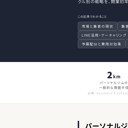
クル別の戦略を、開業初
この記事でわかること
市場と集客の現状
集
LINE活用・ナーチャリング
予算配分と費用対効果
2
km
パーソナルジムの
一般的な商圏半
出典：business.fitness
パーソナル