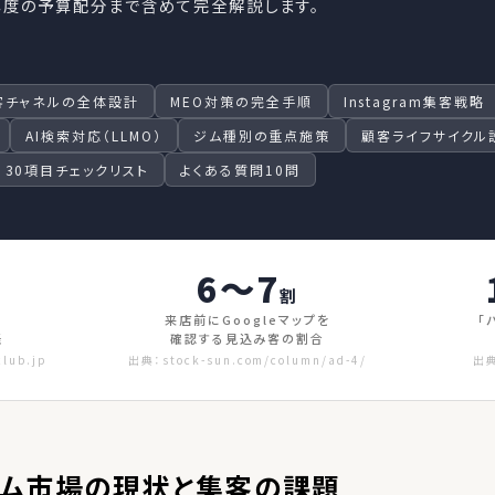
年度の予算配分まで含めて完全解説します。
客チャネルの全体設計
MEO対策の完全手順
Instagram集客戦略
AI検索対応（LLMO）
ジム種別の重点施策
顧客ライフサイクル
30項目チェックリスト
よくある質問10問
6〜7
割
来店前にGoogleマップを
「
径
確認する見込み客の割合
club.jp
出典：stock-sun.com/column/ad-4/
出典
ジム市場の現状と集客の課題