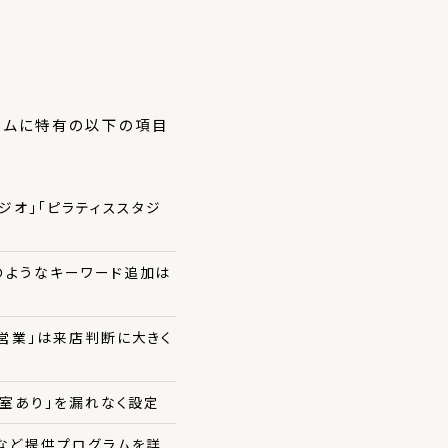
ジムに特有の以下の項目
ジオ」「ピラティススタジ
のようなキーワード追加は
祝営業」は来店判断に大きく
個室あり」を漏れなく設定
チなど提供プログラムを詳