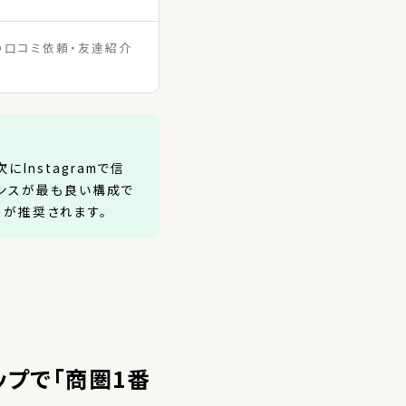
の口コミ依頼・友達紹介
nstagramで信
ランスが最も良い構成で
るのが推奨されます。
ップで「商圏1番