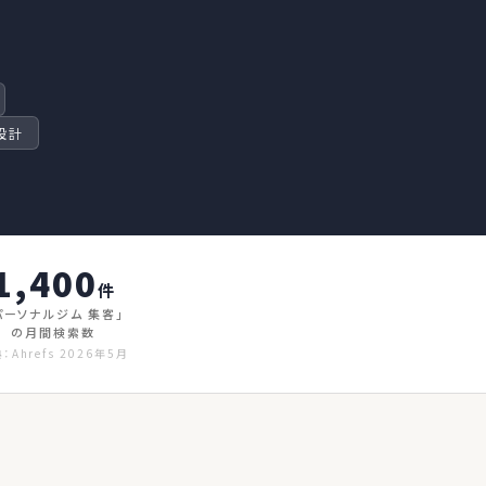
設計
1,400
件
パーソナルジム 集客」
の月間検索数
：Ahrefs 2026年5月