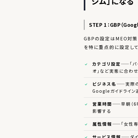
ジム」になる
STEP 1：GBP（G
GBPの設定はMEO対
を特に重点的に設定して
カテゴリ設定
——「パ
オ」など実態に合わ
ビジネス名
——実際
Googleガイドライ
営業時間
——早朝（
影響する
属性情報
——「女性専
サービス情報
——ダ