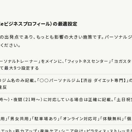
oogleビジネスプロフィール）の最適設定
策の出発点であり、もっとも影響の大きい施策です。パーソナル
ください。
ーソナルトレーナー」をメインに、「フィットネスセンター」「ヨガスタ
せて最大9つ設定する
のジム名のみ記載。「○○パーソナルジム【渋谷 ダイエット専門】」
ン違反
6時〜）・夜間（21時〜）に対応している場合は正確に記載。「土日
用」「男女共用」「駐車場あり」「オンライン対応可」「体験無料」「
イエット・筋力アップ・産後ケア・シニア向け・ピラティス・ストレッ