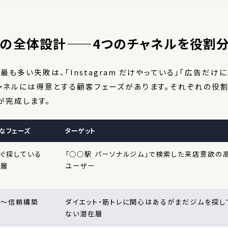
の全体設計——4つのチャネルを役割
も多い失敗は、「Instagram だけやっている」「広告だけ
ャネルには得意とする顧客フェーズがあります。それぞれの役
が完成します。
なフェーズ
ターゲット
ぐ探している
「○○駅 パーソナルジム」で検索した来店意欲の
在層
ユーザー
知〜信頼構築
ダイエット・筋トレに関心はあるがまだジムを探し
ない潜在層