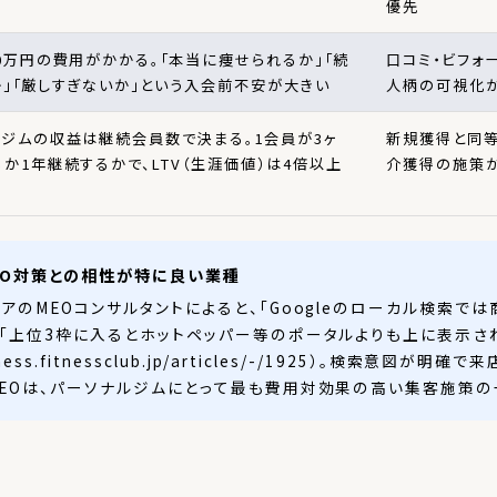
優先
0万円の費用がかかる。「本当に痩せられるか」「続
口コミ・ビフォ
」「厳しすぎないか」という入会前不安が大きい
人柄の可視化
ルジムの収益は継続会員数で決まる。1会員が3ヶ
新規獲得と同等
か1年継続するかで、LTV（生涯価値）は4倍以上
介獲得の施策
EO対策との相性が特に良い業種
アのMEOコンサルタントによると、「Googleのローカル検索では
「上位3枠に入るとホットペッパー等のポータルよりも上に表示さ
ess.fitnessclub.jp/articles/-/1925）。検索意図が
EOは、パーソナルジムにとって最も費用対効果の高い集客施策の