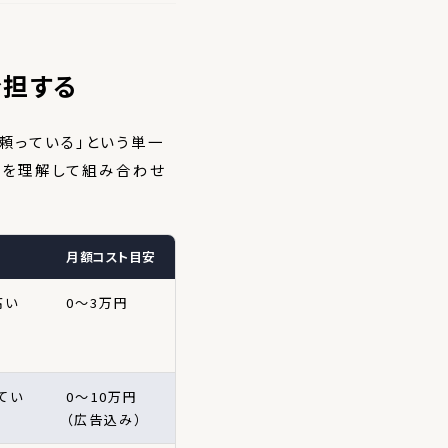
分担する
に頼っている」という単一
割を理解して組み合わせ
月額コスト目安
高い
0〜3万円
てい
0〜10万円
（広告込み）