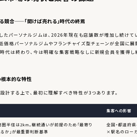
る競合——「開けば売れる」時代の終焉
増したパーソナルジムは、2026年現在も店舗数が増加し続けて
低価格パーソナルジムやフランチャイズ型チェーンが全国に展
」時代は終わり、今は明確な集客戦略なしに新規会員を獲得し
の根本的な特性
設計する上で、最初に理解すべき特性が3つあります。
集客への影響
圏半径は2km。継続通いが前提のため「最寄り
全国・都道府県
えるか」が最重要判断基準
×駅名のローカ