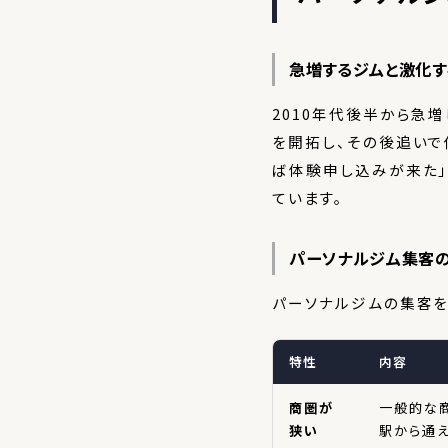
急増するジムと激化す
2010年代後半から急
を開拓し、その後追いで
ば体験申し込みが来た
ています。
パーソナルジム集客
パーソナルジムの集客を
特性
内容
商圏が
一般的な商
狭い
駅から通