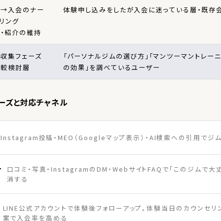
験→入会のナー
体験申し込みをしたが入会に迷っている層・既存
リング
・紹介の維持
収集フェーズ
「パーソナルジムの選び方」「マンツーマントレー
比較検討層
の効果」を調べているユーザー
ーズと対応チャネル
Instagram投稿・MEO（Googleマップ表示）・AI検索への引用で
ー
口コミ・写真・InstagramのDM・WebサイトFAQで「このジムで
消する
LINE公式アカウントで体験後フォローアップ。体験当日のカウンセ
案で入会率を高める