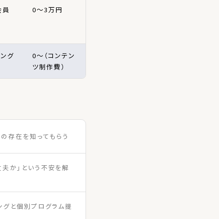
会員
0〜3万円
ニング
0〜（コンテン
ツ制作費）
ジムの存在を知ってもらう
大丈夫か」という不安を解
リングと個別プログラム提