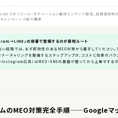
LINEでのリコール・モチベーション維持コンテンツ配信。目標達成時
キャンペーンで紹介獲得
agram→LINE」の順番で整備するのが最短ルート
い段階では、まず即効性のあるMEO対策から着手してください。次にI
Eでナーチャリングを整備するステップアップが、コストと効果のバ
・Instagram広告）はMEO・SNSの基盤が整ってから上乗せす
ムのMEO対策完全手順——Googleマ