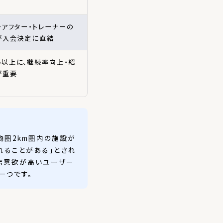
ーアフター・トレーナーの
が入会決定に直結
以上に、継続率向上・紹
が重要
商圏2km圏内の施設が
れることがある」とされ
明確で来店意欲が高いユーザー
一つです。