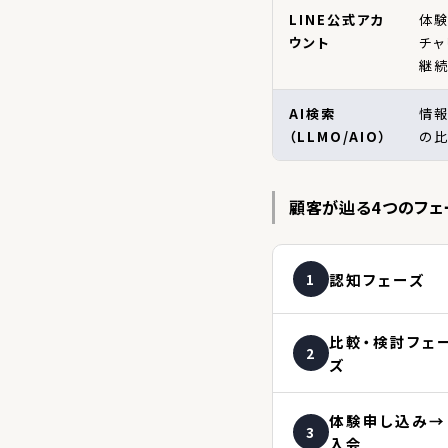
LINE公式アカ
体
ウント
チャ
継続
AI検索
情報
（LLMO/AIO）
の
顧客が辿る4つのフェ
1
認知フェーズ
比較・検討フェ
2
ズ
体験申し込み→
3
入会