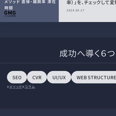
メソッド
直帰・離脱率
滞在
率）」を、チェックして
時間
2024.03.27
成功へ導く
６
SEO
CVR
UI/UX
WEB STRUCTUR
メソッド
コラム