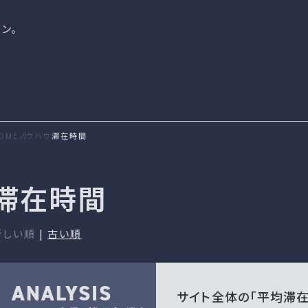
ン。
OME
ノウハウ
滞在時間
滞在時間
新しい順
|
古い順
ANALYSIS
サイト全体の「平均滞在